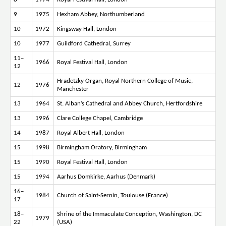
9
1975
Hexham Abbey, Northumberland
10
1972
Kingsway Hall, London
10
1977
Guildford Cathedral, Surrey
11–
1966
Royal Festival Hall, London
12
Hradetzky Organ, Royal Northern College of Music,
12
1976
Manchester
13
1964
St. Alban’s Cathedral and Abbey Church, Hertfordshire
13
1996
Clare College Chapel, Cambridge
14
1987
Royal Albert Hall, London
15
1998
Birmingham Oratory, Birmingham
15
1990
Royal Festival Hall, London
15
1994
Aarhus Domkirke, Aarhus (Denmark)
16–
1984
Church of Saint-Sernin, Toulouse (France)
17
18–
Shrine of the Immaculate Conception, Washington, DC
1979
22
(USA)