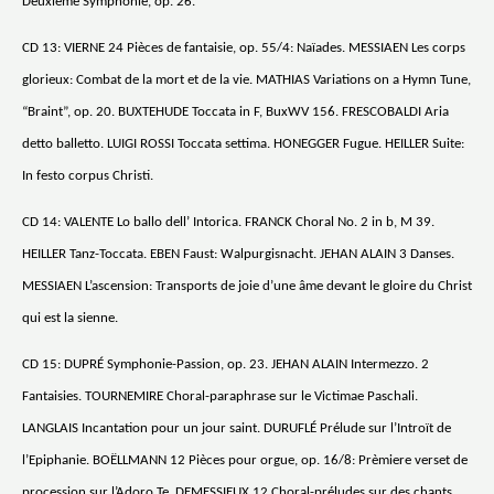
Deuxième Symphonie, op. 26.
CD 13: VIERNE 24 Pièces de fantaisie, op. 55/4: Naïades. MESSIAEN Les corps
glorieux: Combat de la mort et de la vie. MATHIAS Variations on a Hymn Tune,
“Braint”, op. 20. BUXTEHUDE Toccata in F, BuxWV 156. FRESCOBALDI Aria
detto balletto. LUIGI ROSSI Toccata settima. HONEGGER Fugue. HEILLER Suite:
In festo corpus Christi.
CD 14: VALENTE Lo ballo dell’ Intorica. FRANCK Choral No. 2 in b, M 39.
HEILLER Tanz-Toccata. EBEN Faust: Walpurgisnacht. JEHAN ALAIN 3 Danses.
MESSIAEN L’ascension: Transports de joie d’une âme devant le gloire du Christ
qui est la sienne.
CD 15: DUPRÉ Symphonie-Passion, op. 23. JEHAN ALAIN Intermezzo. 2
Fantaisies. TOURNEMIRE Choral-paraphrase sur le Victimae Paschali.
LANGLAIS Incantation pour un jour saint. DURUFLÉ Prélude sur l’Introït de
l’Epiphanie. BOËLLMANN 12 Pièces pour orgue, op. 16/8: Prèmiere verset de
procession sur l’Adoro Te. DEMESSIEUX 12 Choral-préludes sur des chants