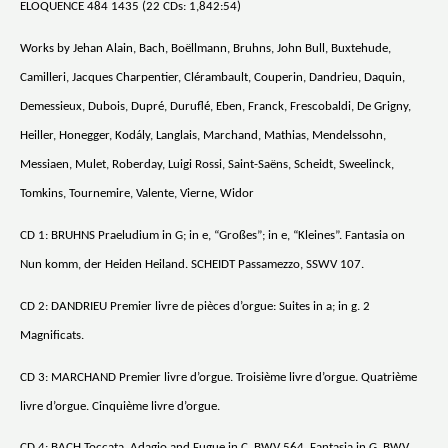
ELOQUENCE 484 1435 (22 CDs: 1,842:54)
Works by Jehan Alain, Bach, Boëllmann, Bruhns, John Bull, Buxtehude,
Camilleri, Jacques Charpentier, Clérambault, Couperin, Dandrieu, Daquin,
Demessieux, Dubois, Dupré, Duruflé, Eben, Franck, Frescobaldi, De Grigny,
Heiller, Honegger, Kodály, Langlais, Marchand, Mathias, Mendelssohn,
Messiaen, Mulet, Roberday, Luigi Rossi, Saint-Saëns, Scheidt, Sweelinck,
Tomkins, Tournemire, Valente, Vierne, Widor
CD 1: BRUHNS Praeludium in G; in e, “Großes”; in e, “Kleines”. Fantasia on
Nun komm, der Heiden Heiland. SCHEIDT Passamezzo, SSWV 107.
CD 2: DANDRIEU Premier livre de pièces d’orgue: Suites in a; in g. 2
Magnificats.
CD 3: MARCHAND Premier livre d’orgue. Troisième livre d’orgue. Quatrième
livre d’orgue. Cinquième livre d’orgue.
CD 4: BACH Toccata, Adagio and Fugue in C, BWV 564. Fantasia in G, BWV