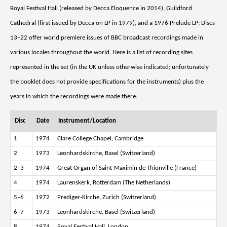
Royal Festival Hall (released by Decca Eloquence in 2014), Guildford
Cathedral (first issued by Decca on LP in 1979), and a 1976 Prelude LP; Discs
13–22 offer world premiere issues of BBC broadcast recordings made in
various locales throughout the world. Here is a list of recording sites
represented in the set (in the UK unless otherwise indicated; unfortunately
the booklet does not provide specifications for the instruments) plus the
years in which the recordings were made there:
Disc
Date
Instrument/Location
1
1974
Clare College Chapel, Cambridge
2
1973
Leonhardskirche, Basel (Switzerland)
2–3
1974
Great Organ of Saint-Maximin de Thionville (France)
4
1974
Laurenskerk, Rotterdam (The Netherlands)
5–6
1972
Prediger-Kirche, Zurich (Switzerland)
6–7
1973
Leonhardskirche, Basel (Switzerland)
8
1974
Royal Festival Hall, London