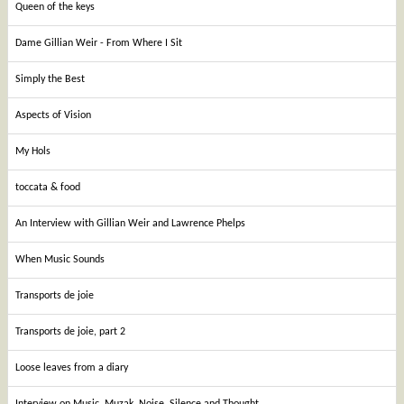
Queen of the keys
Dame Gillian Weir - From Where I Sit
Simply the Best
Aspects of Vision
My Hols
toccata & food
An Interview with Gillian Weir and Lawrence Phelps
When Music Sounds
Transports de joie
Transports de joie, part 2
Loose leaves from a diary
Interview on Music, Muzak, Noise, Silence and Thought