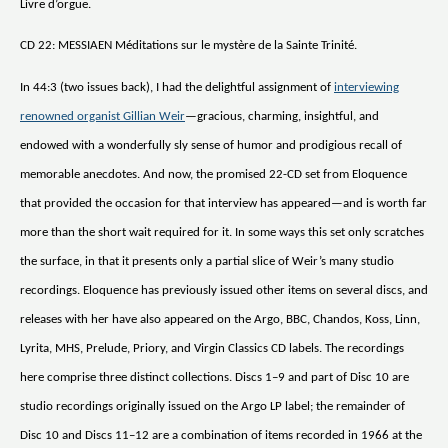
Livre d’orgue.
CD 22: MESSIAEN Méditations sur le mystère de la Sainte Trinité.
In 44:3 (two issues back), I had the delightful assignment of
interviewing
renowned organist Gillian Weir
—gracious, charming, insightful, and
endowed with a wonderfully sly sense of humor and prodigious recall of
memorable anecdotes. And now, the promised 22-CD set from Eloquence
that provided the occasion for that interview has appeared—and is worth far
more than the short wait required for it. In some ways this set only scratches
the surface, in that it presents only a partial slice of Weir’s many studio
recordings. Eloquence has previously issued other items on several discs, and
releases with her have also appeared on the Argo, BBC, Chandos, Koss, Linn,
Lyrita, MHS, Prelude, Priory, and Virgin Classics CD labels. The recordings
here comprise three distinct collections. Discs 1–9 and part of Disc 10 are
studio recordings originally issued on the Argo LP label; the remainder of
Disc 10 and Discs 11–12 are a combination of items recorded in 1966 at the