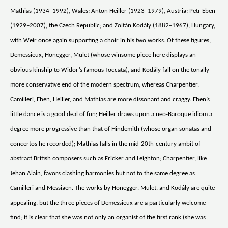
Mathias (1934–1992), Wales; Anton Heiller (1923–1979), Austria; Petr Eben
(1929–2007), the Czech Republic; and Zoltán Kodály (1882–1967), Hungary,
with Weir once again supporting a choir in his two works. Of these figures,
Demessieux, Honegger, Mulet (whose winsome piece here displays an
obvious kinship to Widor’s famous Toccata), and Kodály fall on the tonally
more conservative end of the modern spectrum, whereas Charpentier,
Camilleri, Eben, Heiller, and Mathias are more dissonant and craggy. Eben’s
little dance is a good deal of fun; Heiller draws upon a neo-Baroque idiom a
degree more progressive than that of Hindemith (whose organ sonatas and
concertos he recorded); Mathias falls in the mid-20th-century ambit of
abstract British composers such as Fricker and Leighton; Charpentier, like
Jehan Alain, favors clashing harmonies but not to the same degree as
Camilleri and Messiaen. The works by Honegger, Mulet, and Kodály are quite
appealing, but the three pieces of Demessieux are a particularly welcome
find; it is clear that she was not only an organist of the first rank (she was