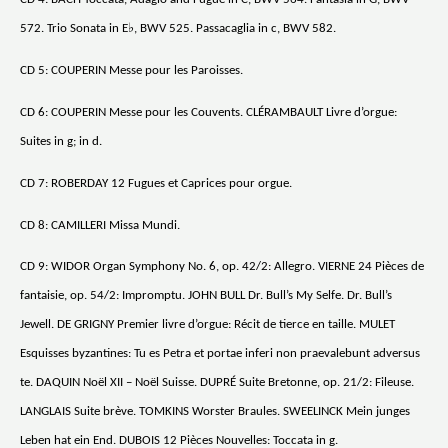
572. Trio Sonata in E♭, BWV 525. Passacaglia in c, BWV 582.
CD 5: COUPERIN Messe pour les Paroisses.
CD 6: COUPERIN Messe pour les Couvents. CLÉRAMBAULT Livre d’orgue:
Suites in g; in d.
CD 7: ROBERDAY 12 Fugues et Caprices pour orgue.
CD 8: CAMILLERI Missa Mundi.
CD 9: WIDOR Organ Symphony No. 6, op. 42/2: Allegro. VIERNE 24 Pièces de
fantaisie, op. 54/2: Impromptu. JOHN BULL Dr. Bull’s My Selfe. Dr. Bull’s
Jewell. DE GRIGNY Premier livre d’orgue: Récit de tierce en taille. MULET
Esquisses byzantines: Tu es Petra et portae inferi non praevalebunt adversus
te. DAQUIN Noël XII – Noël Suisse. DUPRÉ Suite Bretonne, op. 21/2: Fileuse.
LANGLAIS Suite brève. TOMKINS Worster Braules. SWEELINCK Mein junges
Leben hat ein End. DUBOIS 12 Pièces Nouvelles: Toccata in g.