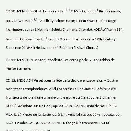
1,2
1
CD 10: MENDELSSOHN Hör mein Bitten
3 Motets, op. 39
Kirchenmusik,
1,3
op. 23: Ave Maria
(2 Felicity Palmer (sop); 3 John Elwes (ten); 1 Roger
Norrington, cond; 1 Heinrich Schütz Choir and Chorale). KODÁLY Psalm 114,
4
from the Genevan Psalter.
Laudes Organi – Fantasia on a 12th-Century
Sequence (4 László Heltay, cond; 4 Brighton Festival Chorus)
CD 11: MESSIAEN Le banquet céleste. Les corps glorieux. Apparition de
l’église éternelle.
CD 12: MESSIAEN Verset pour la fête de la dédicace. L’ascension – Quatre
méditations symphoniques: Alléluias sereins d’une âme qui désire le ciel;
Transports de joie d’une âme devant le gloire du Christ qui est la sienne.
DUPRÉ Variations sur un Noël, op. 20. SAINT-SAËNS Fantaisie No. 1 in E♭.
VIERNE 24 Pièces de fantaisie, op. 53/4: Feux follets; op. 53/6: Toccata, op.
55/4: Naïades. JACQUES CHARPENTIER L’ange à la trompette. DUPRÉ