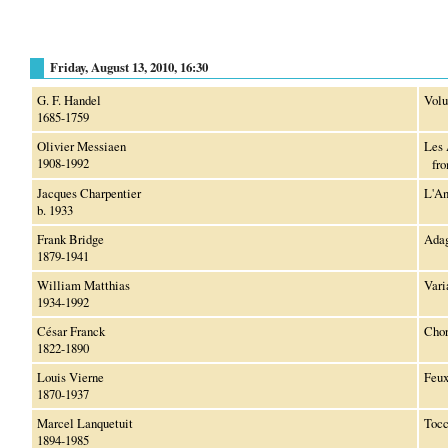
Friday, August 13, 2010, 16:30
G. F. Handel
Volu
1685-1759
Olivier Messiaen
Les 
1908-1992
fr
Jacques Charpentier
L'An
b. 1933
Frank Bridge
Adag
1879-1941
William Matthias
Vari
1934-1992
César Franck
Chor
1822-1890
Louis Vierne
Feux
1870-1937
Marcel Lanquetuit
Tocc
1894-1985