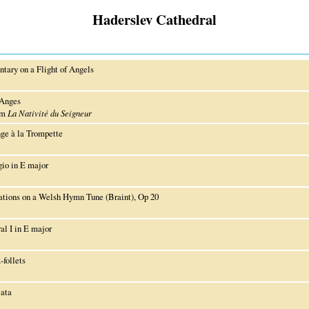
Haderslev Cathedral
ntary on a Flight of Angels
Anges
om
La Nativité du Seigneur
ge à la Trompette
io in E major
ations on a Welsh Hymn Tune (Braint), Op 20
al I in E major
-follets
ata