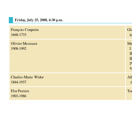
Friday, July 25, 2008, 4:30 p.m.
François Couperin
Glo
1668-1733
f
Olivier Messiaen
Me
1908-1992
I.
II.
II
IV
V. 
Charles-Marie Widor
Al
1844-1937
f
Flor Peeters
To
1903-1986