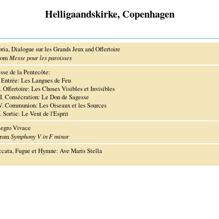
Helligaandskirke, Copenhagen
ria, Dialogue sur les Grands Jeux and Offertoire
rom
Messe pour les paroisses
sse de la Pentecôte:
 Entrée: Les Langues de Feu
 Offertoire: Les Choses Visibles et Invisibles
I. Consécration: Le Don de Sagesse
. Communion: Les Oiseaux et les Sources
Sortie: Le Vent de l'Esprit
legro Vivace
rom
Symphony V in F minor
ccata, Fugue et Hymne: Ave Maris Stella