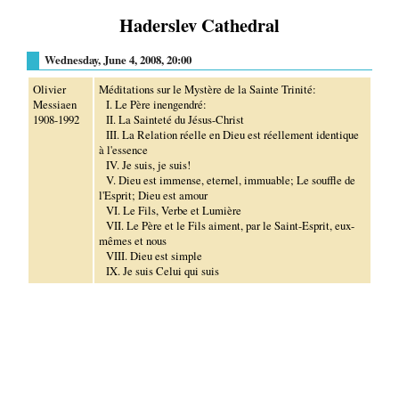
Haderslev Cathedral
Wednesday, June 4, 2008, 20:00
Olivier
Méditations sur le Mystère de la Sainte Trinité:
Messiaen
I. Le Père inengendré:
1908-1992
II. La Sainteté du Jésus-Christ
III. La Relation réelle en Dieu est réellement identique
à l'essence
IV. Je suis, je suis!
V. Dieu est immense, eternel, immuable; Le souffle de
l'Esprit; Dieu est amour
VI. Le Fils, Verbe et Lumière
VII. Le Père et le Fils aiment, par le Saint-Esprit, eux-
mêmes et nous
VIII. Dieu est simple
IX. Je suis Celui qui suis