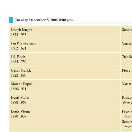
Tuesday, December 5, 2006, 8:00 p.m.
Joseph Jongen
Sonata
1873-1953
Jan P. Sweelinck
Variat
1562-1621
J.S. Bach
Trio So
1685-1750
César Franck
Pièce 
1822-1890
Marcel Dupré
Variat
1886-1971
Henri Mulet
Rosac
1878-1967
from
Louis Vierne
Feux-f
1870-1937
fro
Scher
fro