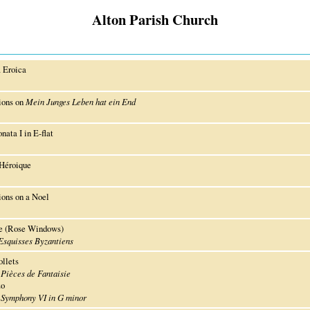
Alton Parish Church
 Eroica
ions on
Mein Junges Leben hat ein End
nata I in E-flat
Héroique
ions on a Noel
e (Rose Windows)
Esquisses Byzantiens
ollets
m
Pièces de Fantaisie
zo
m
Symphony VI in G minor