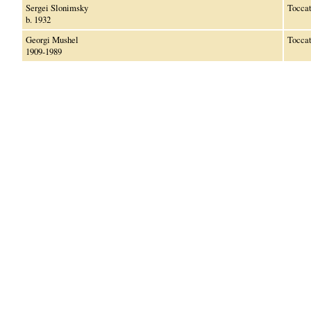
Sergei Slonimsky
Tocca
b. 1932
Georgi Mushel
Tocca
1909-1989